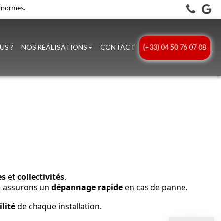
x normes.
(+33) 04 50 76 07 08
US ?
NOS RÉALISATIONS
CONTACT
es
et
collectivités
.
t assurons un
dépannage rapide
en cas de panne.
lité
de chaque installation.