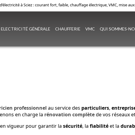
d’électricité à Sciez : courant fort, faible, chauffage électrique, VMC, mise au
ELECTRICITÉ GÉNÉRALE
CHAUFFERIE
VMC
QUI SOMMES-NO
z
ricien professionnel
au service des
particuliers
,
entrepris
renons en charge la
rénovation complète
de vos réseaux e
 en vigueur pour garantir la
sécurité
, la
fiabilité
et la
durabi